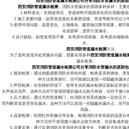
西安消防管道漏水检测
公司分享消防水管漏水的原因
西安消防管道漏水检测
，消防水管漏水的原因多种多样，主要
1.材料老化：长期使用后，管道材料可能因老化而出现裂缝或
2.施工质量问题：如管道连接处未紧密连接、管道弯曲半径过小
3.使用环境问题：温度变化、土壤移动、建筑物沉降等因素，都可
化或损坏，进而引发漏水。
4.设计缺陷：如管道埋深不够、未考虑补偿措施、未考虑水锤吸纳
水。
西安消防管道漏水检测
方法
为了及时发现并处理漏水问题，需要采用多种
西安消防管道漏水检
漏水检测：
西安消防管道漏水检测
公司分享消防水管漏水的原因包
1.视觉检查：通过肉眼观察消防水管的外观，检查是否有锈蚀、变
种方法简单易行，但可能难以发现一些隐蔽的漏水
2.声音检测：在安静的环境下，使用专业的漏水检测仪器贴近管道
水声或水流声。这种方法对于发现明显的漏水点较为有效，但对于微小
3.压力测试：通过关闭管道阀门，向消防水管系统施加一定的压力
而判断管道是否存在漏水。这种方法可以发现一些隐蔽的漏水点，但可
风险。
4.温度检测：利用红外热像仪等设备，检测消防水管表面的温度分
种方法对于发现微小漏水点较为有效，但设备成本较
5.流量监测：通过监测消防水管系统的流量变化，判断是否存在漏